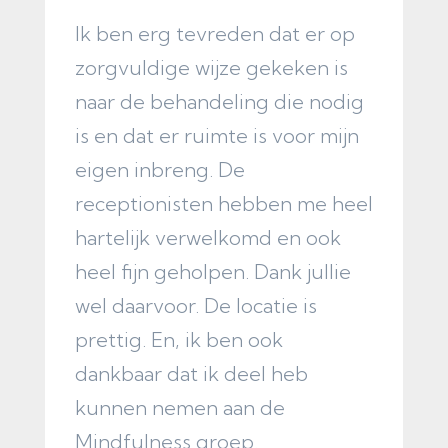
Ik ben erg tevreden dat er op
Z
zorgvuldige wijze gekeken is
o
naar de behandeling die nodig
p
is en dat er ruimte is voor mijn
w
eigen inbreng. De
b
receptionisten hebben me heel
v
hartelijk verwelkomd en ook
t
heel fijn geholpen. Dank jullie
F
wel daarvoor. De locatie is
prettig. En, ik ben ook
dankbaar dat ik deel heb
kunnen nemen aan de
Mindfulness groep.