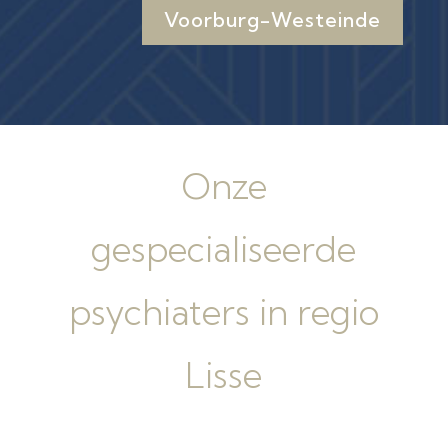
Voorburg-Westeinde
Onze
gespecialiseerde
psychiaters in regio
Lisse