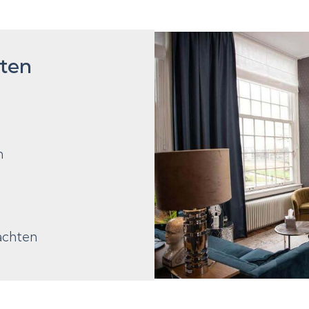
hten
n
k
achten