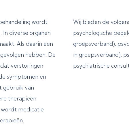
 behandeling wordt
Wij bieden de volge
 In diverse organen
psychologische begele
maakt. Als daarin een
groepsverband), psych
e gevolgen hebben. De
in groepsverband), p
 dat verstoringen
psychiatrische consul
 de symptomen en
 gebruik van
ere therapieën
 wordt medicatie
erapieën.