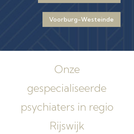
Voorburg-Westeinde
Onze
gespecialiseerde
psychiaters in regio
Rijswijk