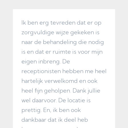
Ik ben erg tevreden dat er op
Z
zorgvuldige wijze gekeken is
o
naar de behandeling die nodig
p
is en dat er ruimte is voor mijn
w
eigen inbreng. De
b
receptionisten hebben me heel
v
hartelijk verwelkomd en ook
t
heel fijn geholpen. Dank jullie
F
wel daarvoor. De locatie is
prettig. En, ik ben ook
dankbaar dat ik deel heb