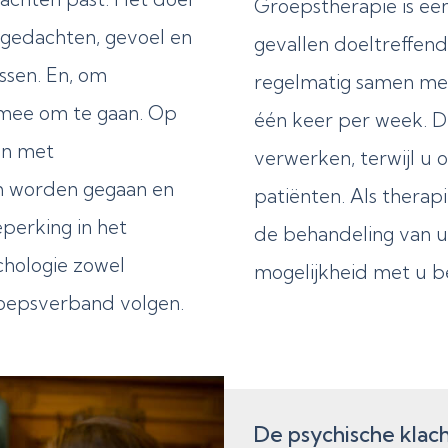
Groepstherapie is een
an gedachten, gevoel en
gevallen doeltreffend 
ssen. En, om
regelmatig samen met
rmee om te gaan. Op
één keer per week. D
en met
verwerken, terwijl u o
m worden gegaan en
patiënten. Als therap
perking in het
de behandeling van u
ychologie zowel
mogelijkheid met u b
roepsverband volgen.
De psychische klach