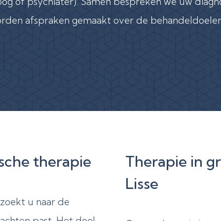
loog of psychiater). Samen bespreken we uw diag
 worden afspraken gemaakt over de behandeldoel
ische therapie
Therapie in g
Lisse
zoekt u naar de
lachten past. Het doel