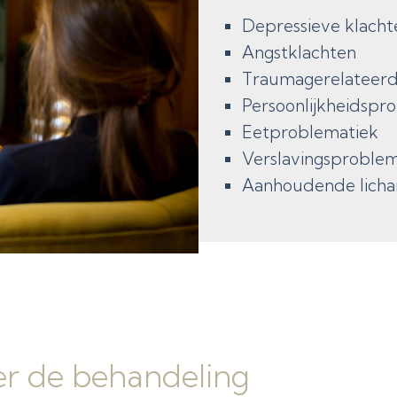
Depressieve klacht
Angstklachten
Traumagerelateerd
Persoonlijkheidspr
Eetproblematiek
Verslavingsproblem
Aanhoudende licham
er de behandeling