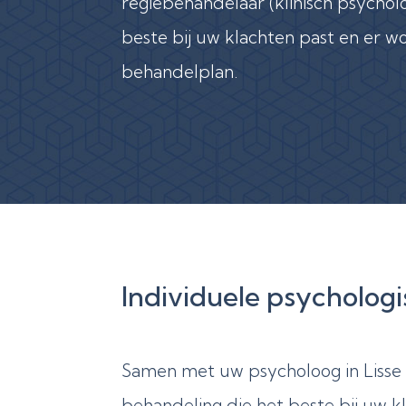
regiebehandelaar (klinisch psycho
beste bij uw klachten past en er
behandelplan.
Individuele psycholog
Samen met uw psycholoog in Lisse 
behandeling die het beste bij uw k