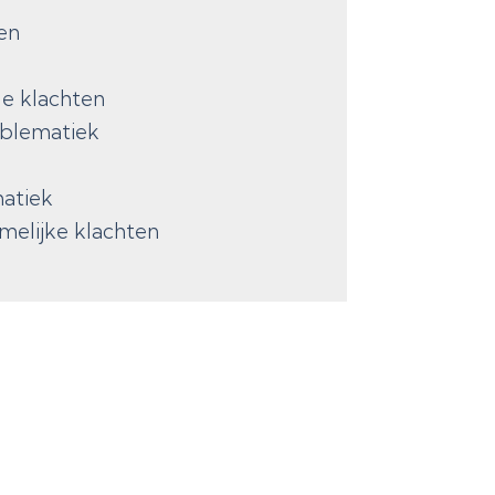
en
e klachten
oblematiek
atiek
elijke klachten