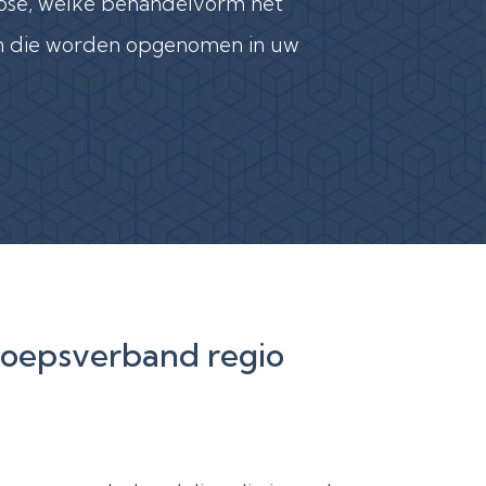
nose, welke behandelvorm het
en die worden opgenomen in uw
roepsverband regio