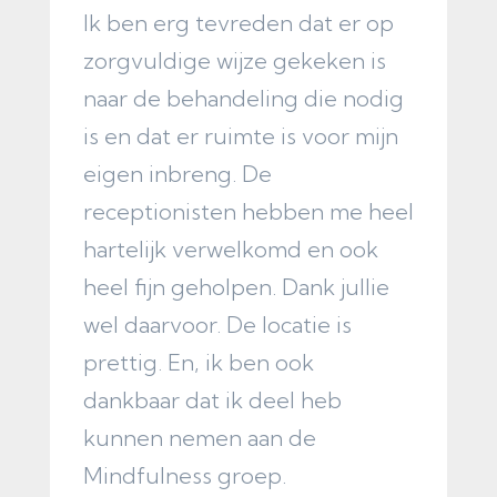
Ik ben erg tevreden dat er op
Z
zorgvuldige wijze gekeken is
o
naar de behandeling die nodig
p
is en dat er ruimte is voor mijn
w
eigen inbreng. De
b
receptionisten hebben me heel
v
hartelijk verwelkomd en ook
t
heel fijn geholpen. Dank jullie
F
wel daarvoor. De locatie is
prettig. En, ik ben ook
dankbaar dat ik deel heb
kunnen nemen aan de
Mindfulness groep.