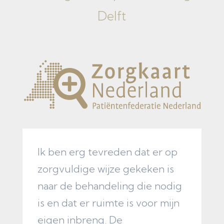
Delft
Ik ben erg tevreden dat er op
Z
zorgvuldige wijze gekeken is
o
naar de behandeling die nodig
p
is en dat er ruimte is voor mijn
w
eigen inbreng. De
b