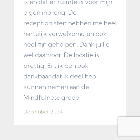
is en dat er ruimte is voor mijn
w
eigen inbreng. De
b
receptionisten hebben me heel
v
hartelijk verwelkomd en ook
t
heel fijn geholpen. Dank jullie
F
wel daarvoor. De locatie is
prettig. En, ik ben ook
dankbaar dat ik deel heb
kunnen nemen aan de
Mindfulness groep.
December 2024