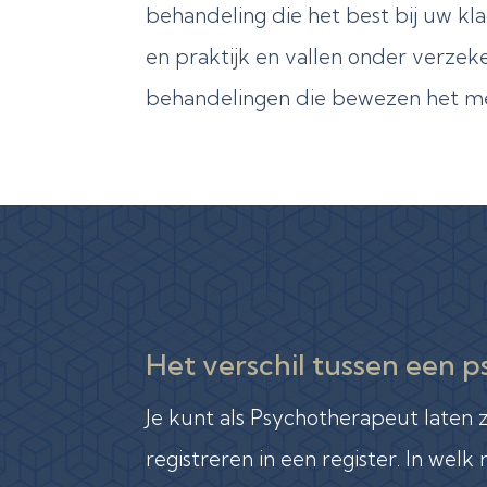
behandeling die het best bij uw k
en praktijk en vallen onder verze
behandelingen die bewezen het mees
Het verschil tussen een
Je kunt als Psychotherapeut laten z
registreren in een register. In welk 