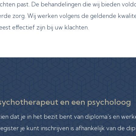
lachten past. De behandelingen die wij bieden vol
kerde zorg. Wij werken volgens de geldende kwalit
t effectief zijn bij uw klachten.
 psychotherapeut en een psycholoog
ien dat je in het bezit bent van diploma’s en werke
register je kunt inschrijven is afhankelijk van de dip