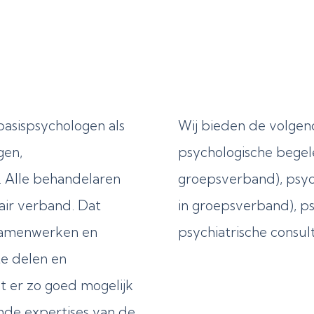
basispsychologen als
Wij bieden de volge
gen,
psychologische begele
. Alle behandelaren
groepsverband), psych
air verband. Dat
in groepsverband), p
w samenwerken en
psychiatrische consul
te delen en
 er zo goed mogelijk
nde expertises van de