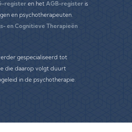
G-register
en het
AGB-register
is
ogen en psychotherapeuten.
s- en Cognitieve Therapieën
erder gespecialiseerd tot
tie die daarop volgt duurt
pgeleid in de psychotherapie.