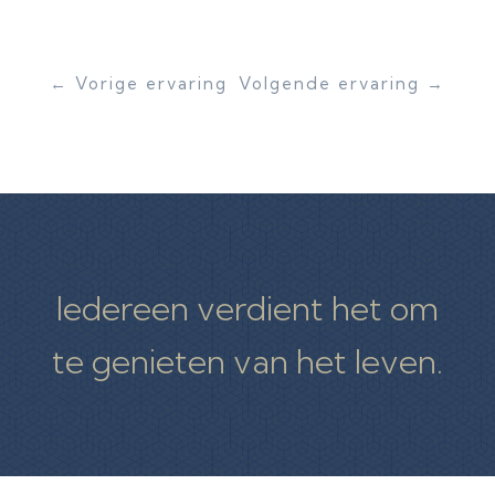
←
Vorige ervaring
Volgende ervaring
→
Iedereen verdient het om
te genieten van het leven.