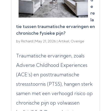
e
re
la
tie tussen traumatische ervaringen en
chronische fysieke pijn?
by
Richard
|
May 21, 2026
|
Artikel
,
Overige
Traumatische ervaringen, zoals
Adverse Childhood Experiences
(ACE’s) en posttraumatische
stressstoornis (PTSS), hangen sterk
samen met een verhoogd risico op
chronische pijn op volwassen