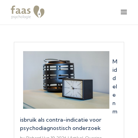
M
id
d
el
e
n
m
isbruik als contra-indicatie voor
psychodiagnostisch onderzoek