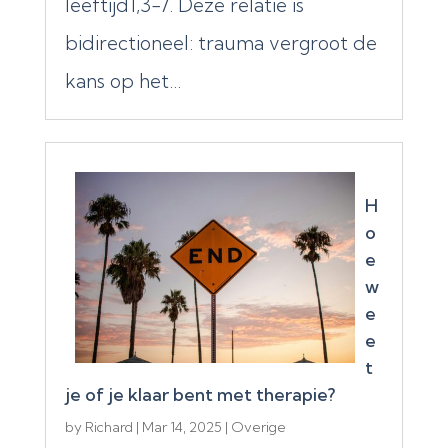
leeftijd1,3-7. Deze relatie is
bidirectioneel: trauma vergroot de
kans op het...
H
o
e
w
e
e
t
je of je klaar bent met therapie?
by
Richard
|
Mar 14, 2025
|
Overige