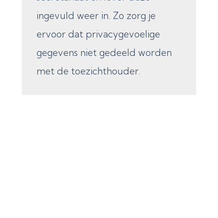
ingevuld weer in. Zo zorg je
ervoor dat privacygevoelige
gegevens niet gedeeld worden
met de toezichthouder.
Wat is de Nederlandse
Zorgautoriteit? (NZa)
De
NZa
is een zelfstandig
bestuursorgaan dat sinds 2006
bestaat. De organisatie houdt
toezicht op de zorgmarkt in